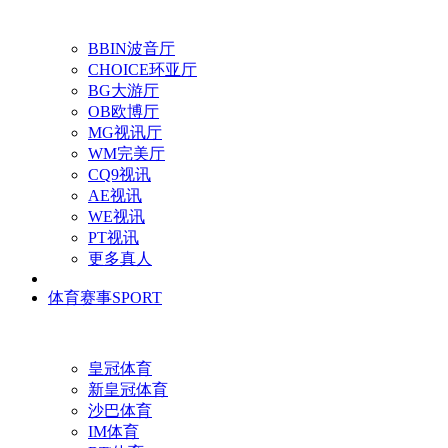
BBIN波音厅
CHOICE环亚厅
BG大游厅
OB欧博厅
MG视讯厅
WM完美厅
CQ9视讯
AE视讯
WE视讯
PT视讯
更多真人
体育赛事
SPORT
皇冠体育
新皇冠体育
沙巴体育
IM体育