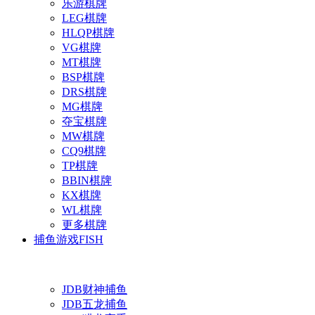
乐游棋牌
LEG棋牌
HLQP棋牌
VG棋牌
MT棋牌
BSP棋牌
DRS棋牌
MG棋牌
夺宝棋牌
MW棋牌
CQ9棋牌
TP棋牌
BBIN棋牌
KX棋牌
WL棋牌
更多棋牌
捕鱼游戏
FISH
JDB财神捕鱼
JDB五龙捕鱼