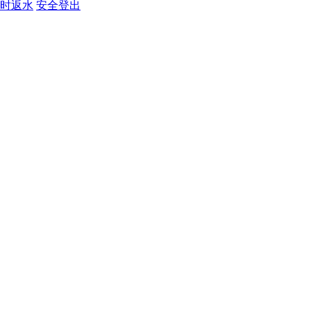
时返水
安全登出