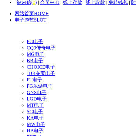
|
站内信(
0
)
|
会员中心
|
线上存款
|
线上取款
|
免转钱包
|
时
网站首页
HOME
电子游艺
SLOT
PG电子
CQ9传奇电子
MG电子
BB电子
CHOICE电子
JDB夺宝电子
PT电子
FG乐游电子
GNS电子
LGD电子
MT电子
SG电子
KA电子
MW电子
HB电子